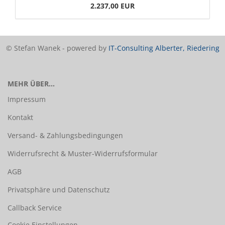
2.237,00 EUR
© Stefan Wanek - powered by
IT-Consulting Alberter, Riedering
MEHR ÜBER...
Impressum
Kontakt
Versand- & Zahlungsbedingungen
Widerrufsrecht & Muster-Widerrufsformular
AGB
Privatsphäre und Datenschutz
Callback Service
Cookie Einstellungen