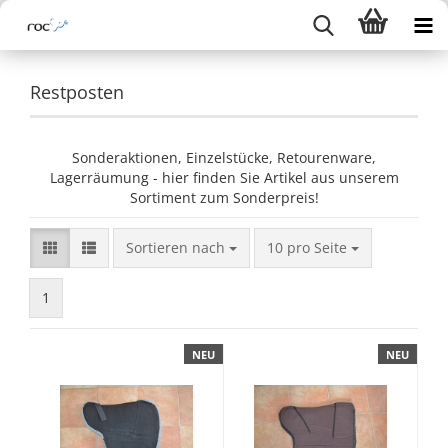
Restposten
Sonderaktionen, Einzelstücke, Retourenware,
Lagerräumung - hier finden Sie Artikel aus unserem
Sortiment zum Sonderpreis!
Sortieren nach
pro Seite
Sortieren nach
10 pro Seite
1
NEU
NEU