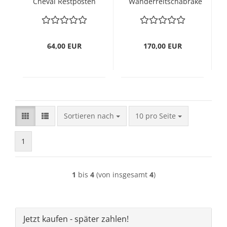
Cheval Restposten
Wanderreitschabrake
von 50cm und 90
für R- Serie
cm
neuwertig
64,00 EUR
170,00 EUR
Sortieren nach
pro Seite
Sortieren nach
10 pro Seite
1
1
bis
4
(von insgesamt
4
)
Jetzt kaufen - später zahlen!